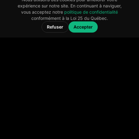
expérience sur notre site. En continuant à naviguer,
vous acceptez notre
politique de confidentialité
conformément à la Loi 25 du Québec.
Refuser
Accepter
Marketing support for ambitious entrepreneurs and
professionals in Quebec.
Services
Marketing coaching
Our services
Pricing