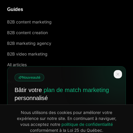
Guides
B2B content marketing
B2B content creation
B2B marketing agency
B2B video marketing
All articles
Nouveauté
Follow us
Bâtir votre
plan de match marketing
personnalisé
Un diagnostic complet et un plan clair pour attirer
Nous utilisons des cookies pour améliorer votre
plus de clients, livré en 7 jours.
expérience sur notre site. En continuant à naviguer,
vous acceptez notre
Privacy policy
politique de confidentialité
Découvrir
conformément à la Loi 25 du Québec.
©
2026
Agence 8020.
All rights reserved.