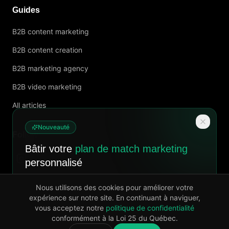
Guides
B2B content marketing
B2B content creation
B2B marketing agency
B2B video marketing
All articles
Nouveauté
Follow us
Bâtir votre
plan de match marketing
personnalisé
Un diagnostic complet et un plan clair pour attirer
Nous utilisons des cookies pour améliorer votre
plus de clients, livré en 7 jours.
expérience sur notre site. En continuant à naviguer,
vous acceptez notre
Privacy policy
politique de confidentialité
Découvrir
conformément à la Loi 25 du Québec.
©
2026
Agence 8020.
All rights reserved.