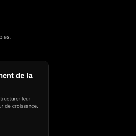
bles.
ment de la
ructurer leur
ur de croissance.