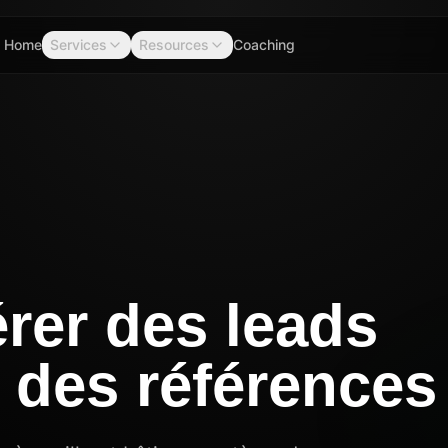
Home
Services
Resources
Coaching
er des leads
 des références