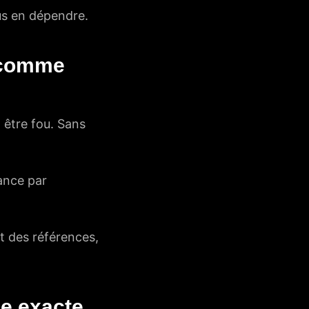
us en dépendre.
e comme
 être fou. Sans
sance par
 des références,
le exacte