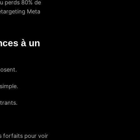
 tu perds 80% de
retargeting Meta
nces à un
posent.
simple.
trants.
s forfaits
pour voir