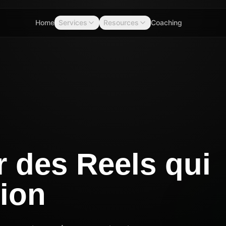
Home
Services
Resources
Coaching
 des Reels qui
tion